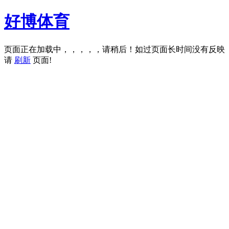
好博体育
页面正在加载中，，，，，请稍后！如过页面长时间没有反映
请
刷新
页面!