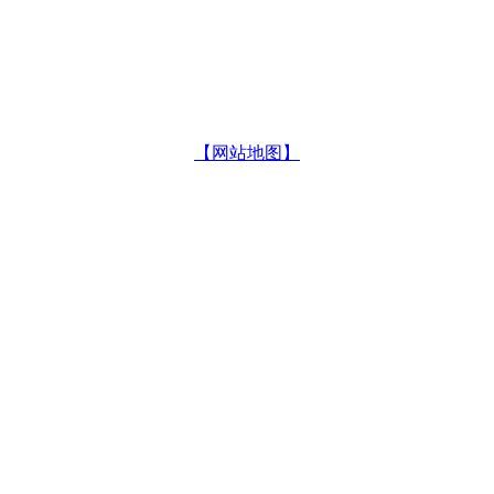
【网站地图】