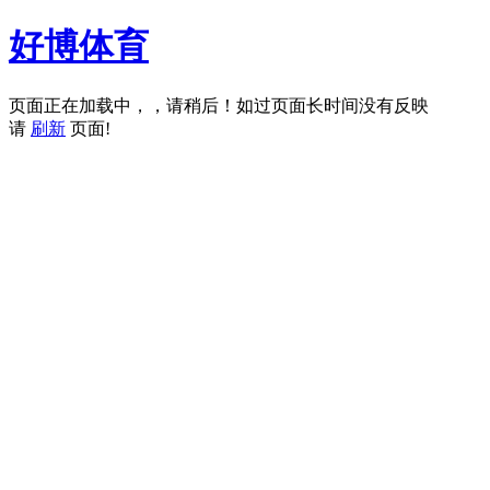
好博体育
页面正在加载中， ，请稍后！如过页面长时间没有反映
请
刷新
页面!